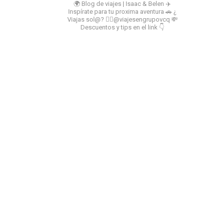
🌍 Blog de viajes | Isaac & Belen
✈️
Inspírate para tu proxima aventura
🚗 ¿
Viajas sol@? 👉🏻@viajesengrupovcq
💸
Descuentos y tips en el link 👇