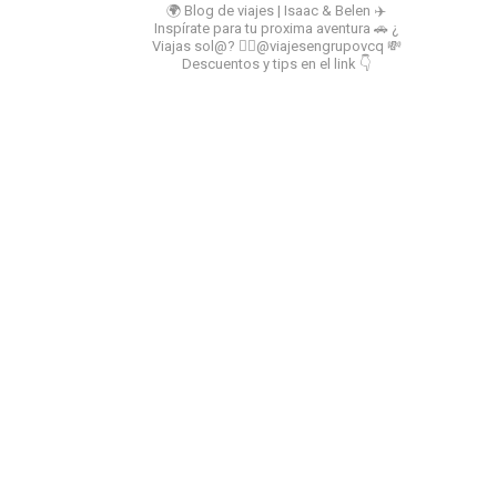
🌍 Blog de viajes | Isaac & Belen
✈️
Inspírate para tu proxima aventura
🚗 ¿
Viajas sol@? 👉🏻@viajesengrupovcq
💸
Descuentos y tips en el link 👇