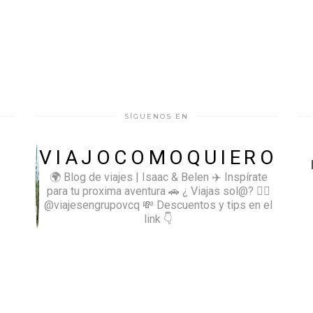
SÍGUENOS EN
VIAJOCOMOQUIERO
🌍 Blog de viajes | Isaac & Belen
✈️ Inspírate
para tu proxima aventura
🚗 ¿ Viajas sol@? 👉🏻
@viajesengrupovcq
💸 Descuentos y tips en el
link 👇