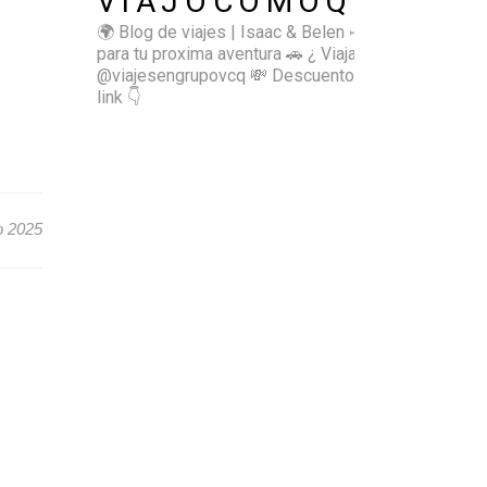
VIAJOCOMOQUIERO
🌍 Blog de viajes | Isaac & Belen
✈️ Inspírate
para tu proxima aventura
🚗 ¿ Viajas sol@? 👉🏻
@viajesengrupovcq
💸 Descuentos y tips en el
link 👇
o 2025