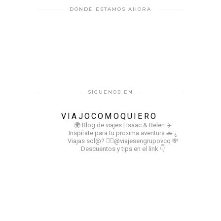
DÓNDE ESTAMOS AHORA
SÍGUENOS EN
VIAJOCOMOQUIERO
🌍 Blog de viajes | Isaac & Belen
✈️
Inspírate para tu proxima aventura
🚗 ¿
Viajas sol@? 👉🏻@viajesengrupovcq
💸
Descuentos y tips en el link 👇