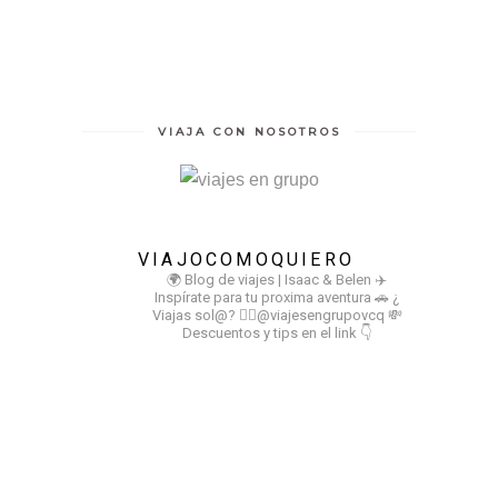
VIAJA CON NOSOTROS
VIAJOCOMOQUIERO
🌍 Blog de viajes | Isaac & Belen
✈️
Inspírate para tu proxima aventura
🚗 ¿
Viajas sol@? 👉🏻@viajesengrupovcq
💸
Descuentos y tips en el link 👇