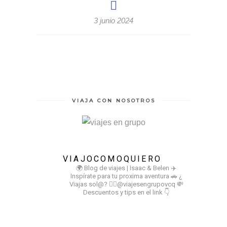
3 junio 2024
VIAJA CON NOSOTROS
VIAJOCOMOQUIERO
🌍 Blog de viajes | Isaac & Belen
✈️
Inspírate para tu proxima aventura
🚗 ¿
Viajas sol@? 👉🏻@viajesengrupovcq
💸
Descuentos y tips en el link 👇