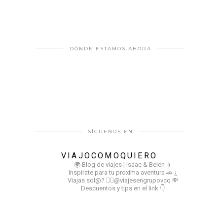
DÓNDE ESTAMOS AHORA
SÍGUENOS EN
VIAJOCOMOQUIERO
🌍 Blog de viajes | Isaac & Belen
✈️
Inspírate para tu proxima aventura
🚗 ¿
Viajas sol@? 👉🏻@viajesengrupovcq
💸
Descuentos y tips en el link 👇