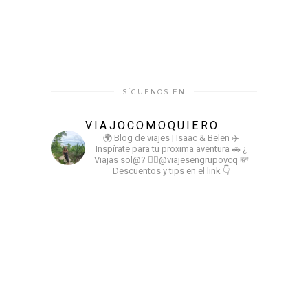
SÍGUENOS EN
VIAJOCOMOQUIERO
🌍 Blog de viajes | Isaac & Belen
✈️
Inspírate para tu proxima aventura
🚗 ¿
Viajas sol@? 👉🏻@viajesengrupovcq
💸
Descuentos y tips en el link 👇