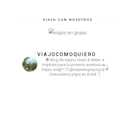
VIAJA CON NOSOTROS
VIAJOCOMOQUIERO
🌍 Blog de viajes | Isaac & Belen
✈️
Inspírate para tu proxima aventura
🚗 ¿
Viajas sol@? 👉🏻@viajesengrupovcq
💸
Descuentos y tips en el link 👇