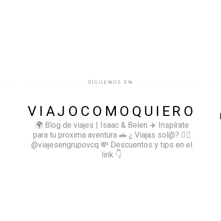
SÍGUENOS EN
VIAJOCOMOQUIERO
🌍 Blog de viajes | Isaac & Belen
✈️ Inspírate
para tu proxima aventura
🚗 ¿ Viajas sol@? 👉🏻
@viajesengrupovcq
💸 Descuentos y tips en el
link 👇