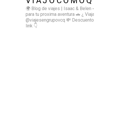
VIAJOCOMOQUIERO
🌍 Blog de viajes | Isaac & Belen
✈️ Inspírate
para tu proxima aventura
🚗 ¿ Viajas sol@? 👉🏻
@viajesengrupovcq
💸 Descuentos y tips en el
link 👇