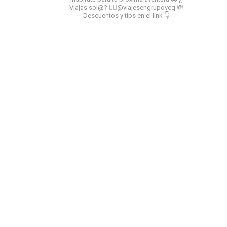
Viajas sol@? 👉🏻@viajesengrupovcq
💸
Descuentos y tips en el link 👇