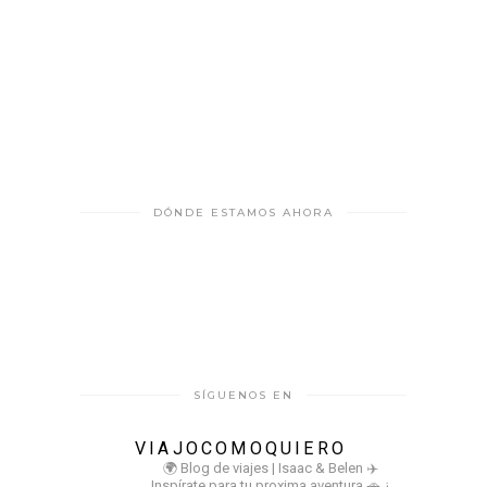
DÓNDE ESTAMOS AHORA
SÍGUENOS EN
VIAJOCOMOQUIERO
🌍 Blog de viajes | Isaac & Belen
✈️
Inspírate para tu proxima aventura
🚗 ¿