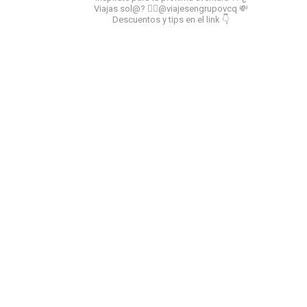
Viajas sol@? 👉🏻@viajesengrupovcq
💸
Descuentos y tips en el link 👇