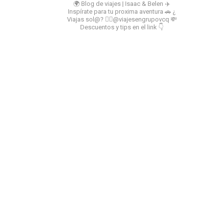
🌍 Blog de viajes | Isaac & Belen
✈️
Inspírate para tu proxima aventura
🚗 ¿
Viajas sol@? 👉🏻@viajesengrupovcq
💸
Descuentos y tips en el link 👇