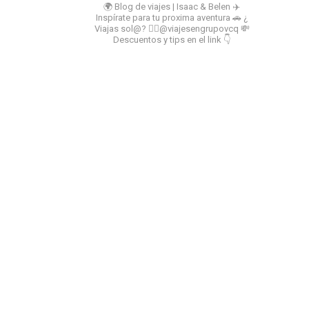
🌍 Blog de viajes | Isaac & Belen
✈️
Inspírate para tu proxima aventura
🚗 ¿
Viajas sol@? 👉🏻@viajesengrupovcq
💸
Descuentos y tips en el link 👇