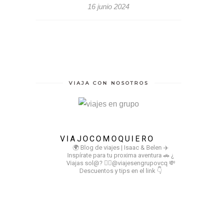
16 junio 2024
VIAJA CON NOSOTROS
VIAJOCOMOQUIERO
🌍 Blog de viajes | Isaac & Belen
✈️
Inspírate para tu proxima aventura
🚗 ¿
Viajas sol@? 👉🏻@viajesengrupovcq
💸
Descuentos y tips en el link 👇