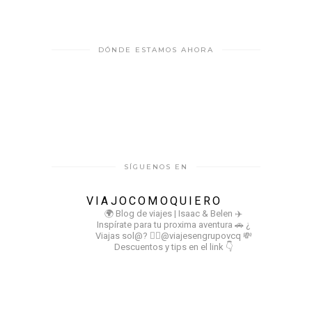
DÓNDE ESTAMOS AHORA
SÍGUENOS EN
VIAJOCOMOQUIERO
🌍 Blog de viajes | Isaac & Belen
✈️
Inspírate para tu proxima aventura
🚗 ¿
Viajas sol@? 👉🏻@viajesengrupovcq
💸
Descuentos y tips en el link 👇