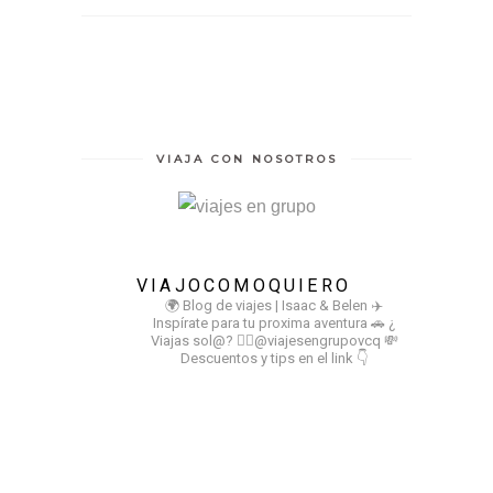
VIAJA CON NOSOTROS
VIAJOCOMOQUIERO
🌍 Blog de viajes | Isaac & Belen
✈️
Inspírate para tu proxima aventura
🚗 ¿
Viajas sol@? 👉🏻@viajesengrupovcq
💸
Descuentos y tips en el link 👇