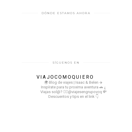
DÓNDE ESTAMOS AHORA
SÍGUENOS EN
VIAJOCOMOQUIERO
🌍 Blog de viajes | Isaac & Belen
✈️
Inspírate para tu proxima aventura
🚗 ¿
Viajas sol@? 👉🏻@viajesengrupovcq
💸
Descuentos y tips en el link 👇