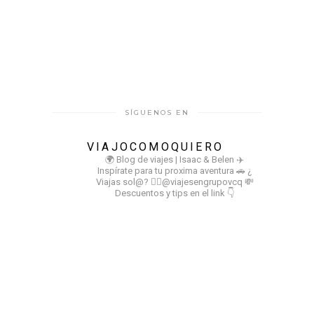
SÍGUENOS EN
VIAJOCOMOQUIERO
🌍 Blog de viajes | Isaac & Belen
✈️
Inspírate para tu proxima aventura
🚗 ¿
Viajas sol@? 👉🏻@viajesengrupovcq
💸
Descuentos y tips en el link 👇