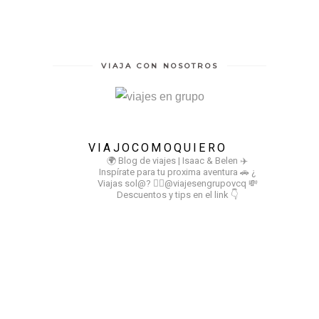
VIAJA CON NOSOTROS
VIAJOCOMOQUIERO
🌍 Blog de viajes | Isaac & Belen
✈️
Inspírate para tu proxima aventura
🚗 ¿
Viajas sol@? 👉🏻@viajesengrupovcq
💸
Descuentos y tips en el link 👇