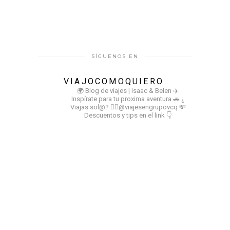
SÍGUENOS EN
VIAJOCOMOQUIERO
🌍 Blog de viajes | Isaac & Belen
✈️
Inspírate para tu proxima aventura
🚗 ¿
Viajas sol@? 👉🏻@viajesengrupovcq
💸
Descuentos y tips en el link 👇