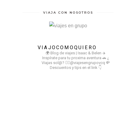
VIAJA CON NOSOTROS
VIAJOCOMOQUIERO
🌍 Blog de viajes | Isaac & Belen
✈️
Inspírate para tu proxima aventura
🚗 ¿
Viajas sol@? 👉🏻@viajesengrupovcq
💸
Descuentos y tips en el link 👇