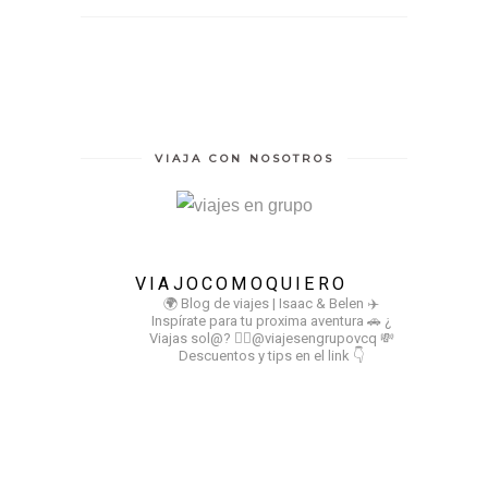
VIAJA CON NOSOTROS
VIAJOCOMOQUIERO
🌍 Blog de viajes | Isaac & Belen
✈️
Inspírate para tu proxima aventura
🚗 ¿
Viajas sol@? 👉🏻@viajesengrupovcq
💸
Descuentos y tips en el link 👇