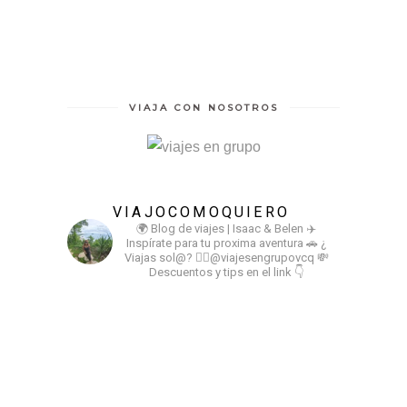
VIAJA CON NOSOTROS
VIAJOCOMOQUIERO
🌍 Blog de viajes | Isaac & Belen
✈️
Inspírate para tu proxima aventura
🚗 ¿
Viajas sol@? 👉🏻@viajesengrupovcq
💸
Descuentos y tips en el link 👇