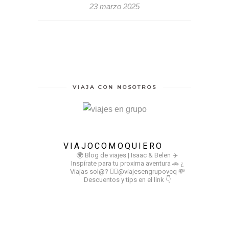
23 marzo 2025
VIAJA CON NOSOTROS
VIAJOCOMOQUIERO
🌍 Blog de viajes | Isaac & Belen
✈️
Inspírate para tu proxima aventura
🚗 ¿
Viajas sol@? 👉🏻@viajesengrupovcq
💸
Descuentos y tips en el link 👇