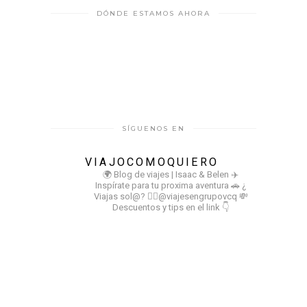
DÓNDE ESTAMOS AHORA
SÍGUENOS EN
VIAJOCOMOQUIERO
🌍 Blog de viajes | Isaac & Belen
✈️
Inspírate para tu proxima aventura
🚗 ¿
Viajas sol@? 👉🏻@viajesengrupovcq
💸
Descuentos y tips en el link 👇