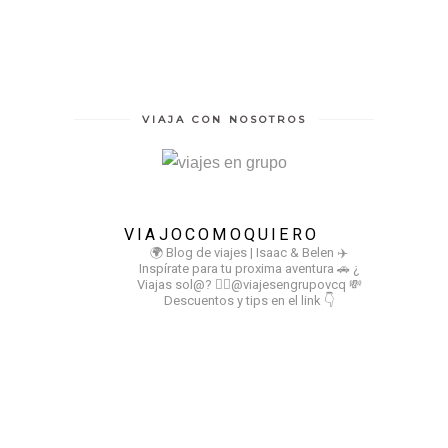
VIAJA CON NOSOTROS
VIAJOCOMOQUIERO
🌍 Blog de viajes | Isaac & Belen
✈️
Inspírate para tu proxima aventura
🚗 ¿
Viajas sol@? 👉🏻@viajesengrupovcq
💸
Descuentos y tips en el link 👇