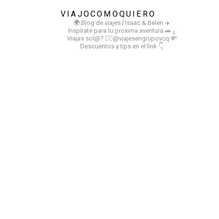
VIAJOCOMOQUIERO
🌍 Blog de viajes | Isaac & Belen
✈️
Inspírate para tu proxima aventura
🚗 ¿
Viajas sol@? 👉🏻@viajesengrupovcq
💸
Descuentos y tips en el link 👇