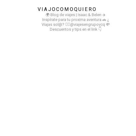
VIAJOCOMOQUIERO
🌍 Blog de viajes | Isaac & Belen
✈️
Inspírate para tu proxima aventura
🚗 ¿
Viajas sol@? 👉🏻@viajesengrupovcq
💸
Descuentos y tips en el link 👇