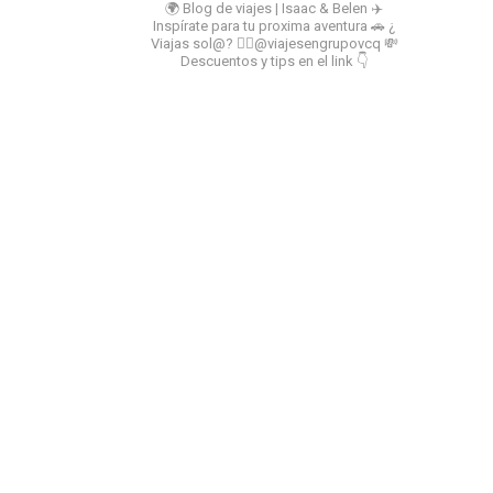
🌍 Blog de viajes | Isaac & Belen
✈️
Inspírate para tu proxima aventura
🚗 ¿
Viajas sol@? 👉🏻@viajesengrupovcq
💸
Descuentos y tips en el link 👇