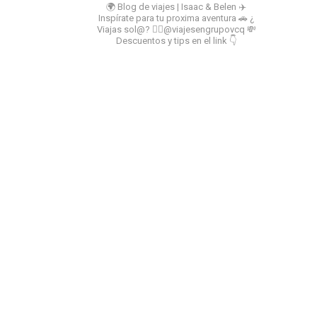
🌍 Blog de viajes | Isaac & Belen
✈️
Inspírate para tu proxima aventura
🚗 ¿
Viajas sol@? 👉🏻@viajesengrupovcq
💸
Descuentos y tips en el link 👇