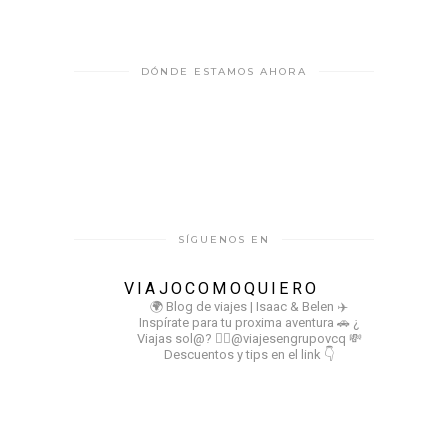
DÓNDE ESTAMOS AHORA
SÍGUENOS EN
VIAJOCOMOQUIERO
🌍 Blog de viajes | Isaac & Belen
✈️
Inspírate para tu proxima aventura
🚗 ¿
Viajas sol@? 👉🏻@viajesengrupovcq
💸
Descuentos y tips en el link 👇