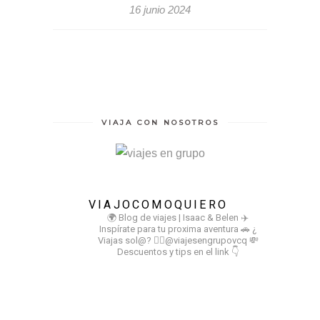
16 junio 2024
VIAJA CON NOSOTROS
VIAJOCOMOQUIERO
🌍 Blog de viajes | Isaac & Belen
✈️
Inspírate para tu proxima aventura
🚗 ¿
Viajas sol@? 👉🏻@viajesengrupovcq
💸
Descuentos y tips en el link 👇