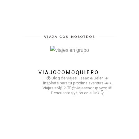
VIAJA CON NOSOTROS
VIAJOCOMOQUIERO
🌍 Blog de viajes | Isaac & Belen
✈️
Inspírate para tu proxima aventura
🚗 ¿
Viajas sol@? 👉🏻@viajesengrupovcq
💸
Descuentos y tips en el link 👇