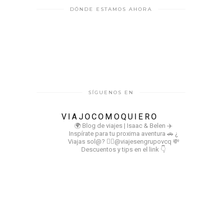
DÓNDE ESTAMOS AHORA
SÍGUENOS EN
VIAJOCOMOQUIERO
🌍 Blog de viajes | Isaac & Belen
✈️
Inspírate para tu proxima aventura
🚗 ¿
Viajas sol@? 👉🏻@viajesengrupovcq
💸
Descuentos y tips en el link 👇