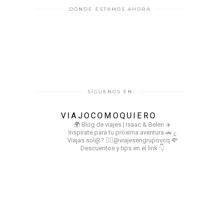
DÓNDE ESTAMOS AHORA
SÍGUENOS EN
VIAJOCOMOQUIERO
🌍 Blog de viajes | Isaac & Belen
✈️
Inspírate para tu proxima aventura
🚗 ¿
Viajas sol@? 👉🏻@viajesengrupovcq
💸
Descuentos y tips en el link 👇