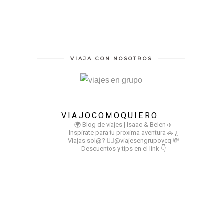
VIAJA CON NOSOTROS
VIAJOCOMOQUIERO
🌍 Blog de viajes | Isaac & Belen
✈️
Inspírate para tu proxima aventura
🚗 ¿
Viajas sol@? 👉🏻@viajesengrupovcq
💸
Descuentos y tips en el link 👇