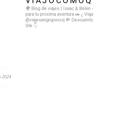
VIAJOCOMOQUIERO
🌍 Blog de viajes | Isaac & Belen
✈️ Inspírate
para tu proxima aventura
🚗 ¿ Viajas sol@? 👉🏻
@viajesengrupovcq
💸 Descuentos y tips en el
link 👇
o 2024