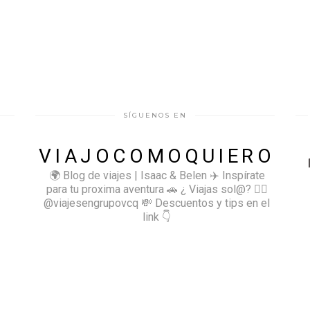
SÍGUENOS EN
VIAJOCOMOQUIERO
🌍 Blog de viajes | Isaac & Belen
✈️ Inspírate
para tu proxima aventura
🚗 ¿ Viajas sol@? 👉🏻
@viajesengrupovcq
💸 Descuentos y tips en el
link 👇