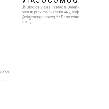
VIAJOCOMOQUIERO
🌍 Blog de viajes | Isaac & Belen
✈️ Inspírate
para tu proxima aventura
🚗 ¿ Viajas sol@? 👉🏻
@viajesengrupovcq
💸 Descuentos y tips en el
link 👇
o 2024