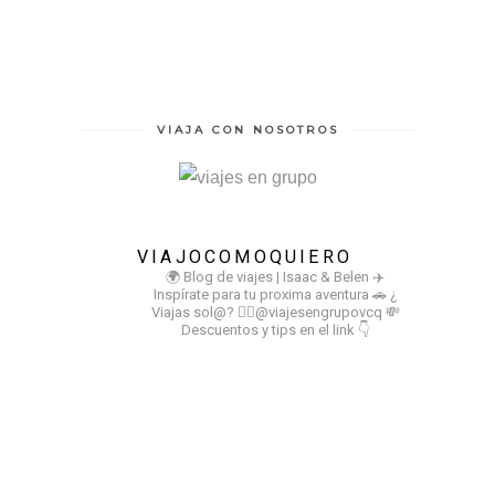
VIAJA CON NOSOTROS
VIAJOCOMOQUIERO
🌍 Blog de viajes | Isaac & Belen
✈️
Inspírate para tu proxima aventura
🚗 ¿
Viajas sol@? 👉🏻@viajesengrupovcq
💸
Descuentos y tips en el link 👇