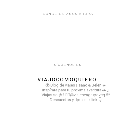
DÓNDE ESTAMOS AHORA
SÍGUENOS EN
VIAJOCOMOQUIERO
🌍 Blog de viajes | Isaac & Belen
✈️
Inspírate para tu proxima aventura
🚗 ¿
Viajas sol@? 👉🏻@viajesengrupovcq
💸
Descuentos y tips en el link 👇