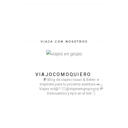
VIAJA CON NOSOTROS
VIAJOCOMOQUIERO
🌍 Blog de viajes | Isaac & Belen
✈️
Inspírate para tu proxima aventura
🚗 ¿
Viajas sol@? 👉🏻@viajesengrupovcq
💸
Descuentos y tips en el link 👇