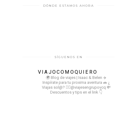
DÓNDE ESTAMOS AHORA
SÍGUENOS EN
VIAJOCOMOQUIERO
🌍 Blog de viajes | Isaac & Belen
✈️
Inspírate para tu proxima aventura
🚗 ¿
Viajas sol@? 👉🏻@viajesengrupovcq
💸
Descuentos y tips en el link 👇