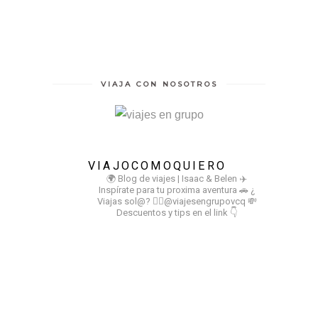
VIAJA CON NOSOTROS
VIAJOCOMOQUIERO
🌍 Blog de viajes | Isaac & Belen
✈️
Inspírate para tu proxima aventura
🚗 ¿
Viajas sol@? 👉🏻@viajesengrupovcq
💸
Descuentos y tips en el link 👇