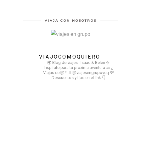
VIAJA CON NOSOTROS
VIAJOCOMOQUIERO
🌍 Blog de viajes | Isaac & Belen
✈️
Inspírate para tu proxima aventura
🚗 ¿
Viajas sol@? 👉🏻@viajesengrupovcq
💸
Descuentos y tips en el link 👇