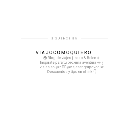
SÍGUENOS EN
VIAJOCOMOQUIERO
🌍 Blog de viajes | Isaac & Belen
✈️
Inspírate para tu proxima aventura
🚗 ¿
Viajas sol@? 👉🏻@viajesengrupovcq
💸
Descuentos y tips en el link 👇