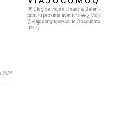
VIAJOCOMOQUIERO
🌍 Blog de viajes | Isaac & Belen
✈️ Inspírate
para tu proxima aventura
🚗 ¿ Viajas sol@? 👉🏻
@viajesengrupovcq
💸 Descuentos y tips en el
link 👇
o 2024