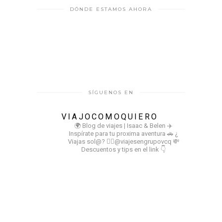
DÓNDE ESTAMOS AHORA
SÍGUENOS EN
VIAJOCOMOQUIERO
🌍 Blog de viajes | Isaac & Belen
✈️
Inspírate para tu proxima aventura
🚗 ¿
Viajas sol@? 👉🏻@viajesengrupovcq
💸
Descuentos y tips en el link 👇