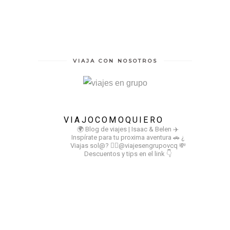
VIAJA CON NOSOTROS
VIAJOCOMOQUIERO
🌍 Blog de viajes | Isaac & Belen
✈️
Inspírate para tu proxima aventura
🚗 ¿
Viajas sol@? 👉🏻@viajesengrupovcq
💸
Descuentos y tips en el link 👇