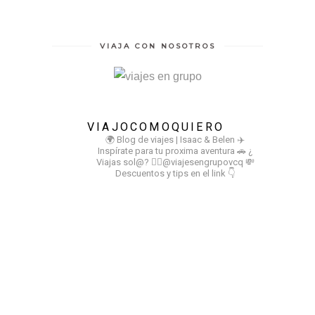
VIAJA CON NOSOTROS
VIAJOCOMOQUIERO
🌍 Blog de viajes | Isaac & Belen
✈️
Inspírate para tu proxima aventura
🚗 ¿
Viajas sol@? 👉🏻@viajesengrupovcq
💸
Descuentos y tips en el link 👇