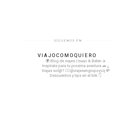
SÍGUENOS EN
VIAJOCOMOQUIERO
🌍 Blog de viajes | Isaac & Belen
✈️
Inspírate para tu proxima aventura
🚗 ¿
Viajas sol@? 👉🏻@viajesengrupovcq
💸
Descuentos y tips en el link 👇