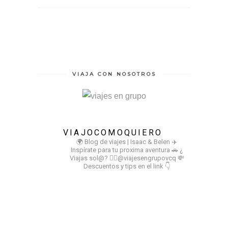
VIAJA CON NOSOTROS
VIAJOCOMOQUIERO
🌍 Blog de viajes | Isaac & Belen
✈️
Inspírate para tu proxima aventura
🚗 ¿
Viajas sol@? 👉🏻@viajesengrupovcq
💸
Descuentos y tips en el link 👇