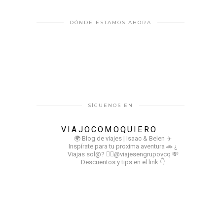
DÓNDE ESTAMOS AHORA
SÍGUENOS EN
VIAJOCOMOQUIERO
🌍 Blog de viajes | Isaac & Belen
✈️
Inspírate para tu proxima aventura
🚗 ¿
Viajas sol@? 👉🏻@viajesengrupovcq
💸
Descuentos y tips en el link 👇