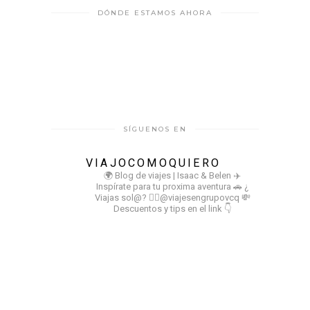
DÓNDE ESTAMOS AHORA
SÍGUENOS EN
VIAJOCOMOQUIERO
🌍 Blog de viajes | Isaac & Belen
✈️
Inspírate para tu proxima aventura
🚗 ¿
Viajas sol@? 👉🏻@viajesengrupovcq
💸
Descuentos y tips en el link 👇