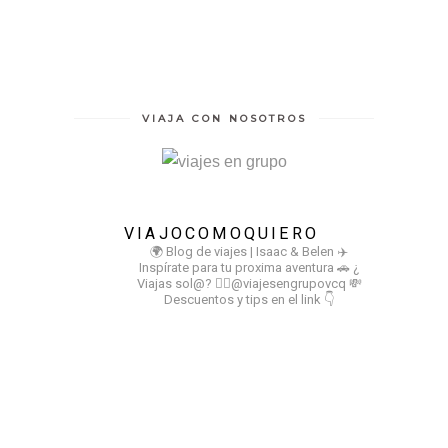
VIAJA CON NOSOTROS
VIAJOCOMOQUIERO
🌍 Blog de viajes | Isaac & Belen
✈️
Inspírate para tu proxima aventura
🚗 ¿
Viajas sol@? 👉🏻@viajesengrupovcq
💸
Descuentos y tips en el link 👇