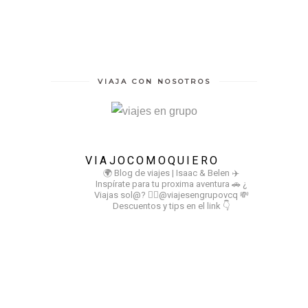
VIAJA CON NOSOTROS
VIAJOCOMOQUIERO
🌍 Blog de viajes | Isaac & Belen
✈️
Inspírate para tu proxima aventura
🚗 ¿
Viajas sol@? 👉🏻@viajesengrupovcq
💸
Descuentos y tips en el link 👇