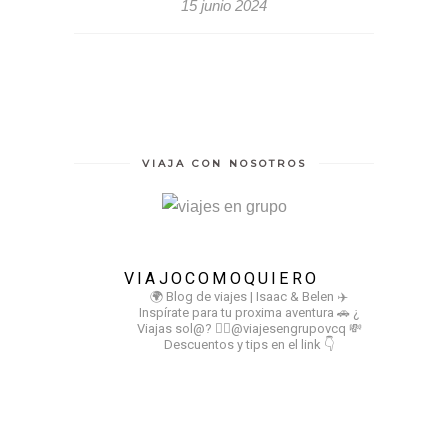
15 junio 2024
VIAJA CON NOSOTROS
VIAJOCOMOQUIERO
🌍 Blog de viajes | Isaac & Belen
✈️
Inspírate para tu proxima aventura
🚗 ¿
Viajas sol@? 👉🏻@viajesengrupovcq
💸
Descuentos y tips en el link 👇