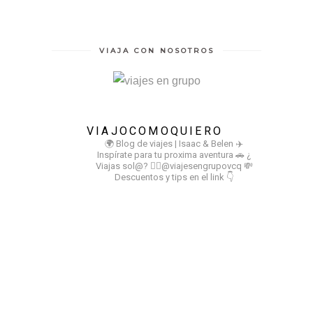
VIAJA CON NOSOTROS
VIAJOCOMOQUIERO
🌍 Blog de viajes | Isaac & Belen
✈️
Inspírate para tu proxima aventura
🚗 ¿
Viajas sol@? 👉🏻@viajesengrupovcq
💸
Descuentos y tips en el link 👇