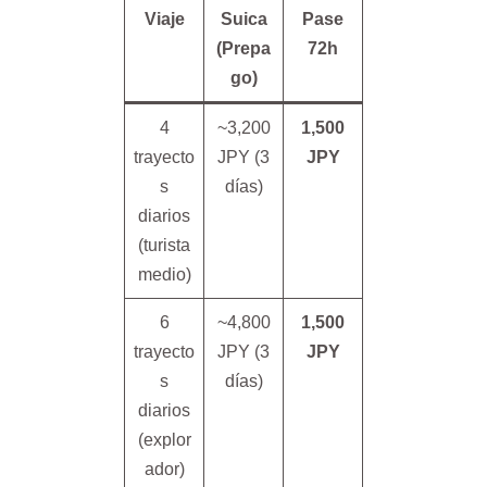
Viaje
Suica
Pase
(Prepa
72h
go)
4
~3,200
1,500
trayecto
JPY (3
JPY
s
días)
diarios
(turista
medio)
6
~4,800
1,500
trayecto
JPY (3
JPY
s
días)
diarios
(explor
ador)