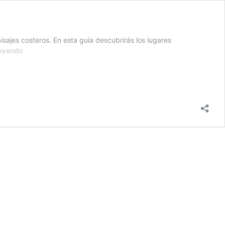
isajes costeros. En esta guía descubrirás los lugares
Qué
leyendo
ver
en
Ferrol